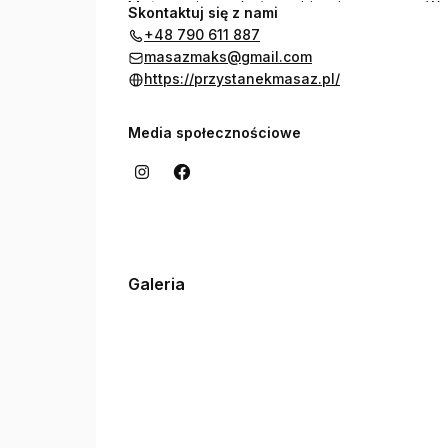
Można mnie spotkać w gabinecie w centrum War
Skontaktuj się z nami
+48 790 611 887
masazmaks@gmail.com
https://przystanekmasaz.pl/
Media społecznościowe
Galeria