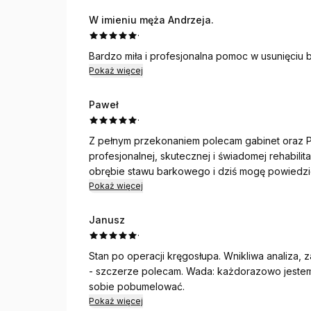
W imieniu męża Andrzeja.
·
Bardzo miła i profesjonalna pomoc w usunięciu 
Pokaż więcej
Paweł
·
Z pełnym przekonaniem polecam gabinet oraz P
profesjonalnej, skutecznej i świadomej rehabili
obrębie stawu barkowego i dziś mogę powiedzie
oraz szybkie i trafne działania, prawdopodobn
Pokaż więcej
być może nawet kolejna operacja.
Janusz
Pan Maksymilian to specjalista, który nie tylko r
·
proces leczenia. Dokładnie tłumaczy, na czym po
Stan po operacji kręgosłupa. Wnikliwa analiza,
wygląda plan rehabilitacji oraz w jaki sposób 
- szczerze polecam. Wada: każdorazowo jestem
funkcjonowanie całego organizmu. Dzięki temu p
sobie pobumelować.
uczestniczy w leczeniu i rozumie sens każdego e
Pokaż więcej