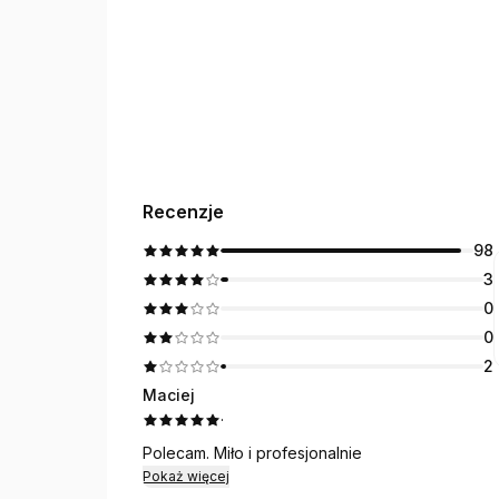
Recenzje
98
3
0
0
2
Maciej
·
Polecam. Miło i profesjonalnie
Pokaż więcej