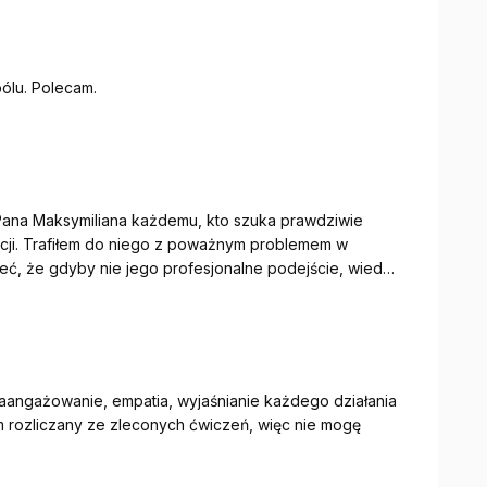
bólu. Polecam.
ana Maksymiliana każdemu, kto szuka prawdziwie
tacji. Trafiłem do niego z poważnym problemem w
ć, że gdyby nie jego profesjonalne podejście, wiedza
ie czekałyby mnie bardzo duże problemy zdrowotne, a
ehabilituje, ale realnie prowadzi pacjenta przez cały
lega uraz, jakie są możliwe metody terapii, jak
 zaangażowanie, empatia, wyjaśnianie każdego działania
problem w jednym obszarze ciała może wpływać na
 rozliczany ze zleconych ćwiczeń, więc nie mogę
acjent nie działa po omacku, tylko świadomie
tapu terapii.