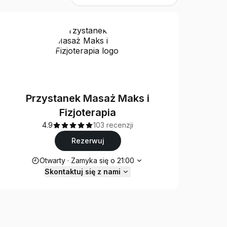
Przystanek Masaż Maks i
Fizjoterapia
4.9
103 recenzji
Rezerwuj
Godziny otwarcia
Otwarty
·
Zamyka się o
21:00
Skontaktuj się z nami