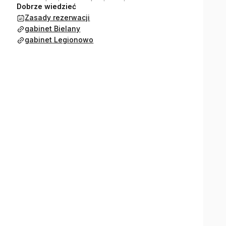
szawy, na ochocie oraz w Legionowie.
Dobrze wiedzieć
Zasady rezerwacji
gabinet Bielany
gabinet Legionowo