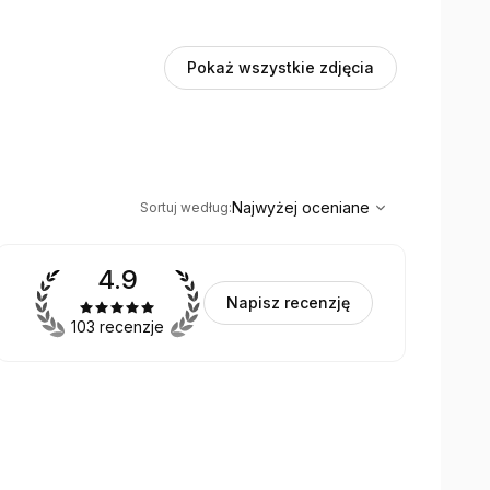
Pokaż wszystkie zdjęcia
,
Najwyżej oceniane
Sort
Najwyżej oceniane
Sortuj według
:
4.9
Napisz recenzję
103 recenzje