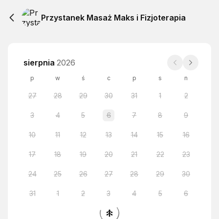
Przystanek Masaż Maks i Fizjoterapia
sierpnia
2026
p
w
ś
c
p
s
n
27
28
29
30
31
1
2
3
4
5
6
7
8
9
10
11
12
13
14
15
16
17
18
19
20
21
22
23
24
25
26
27
28
29
30
31
1
2
3
4
5
6