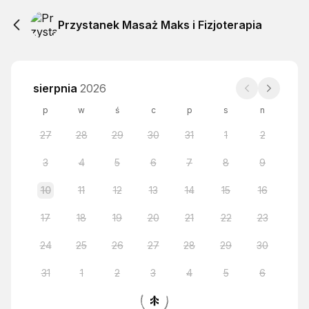
Przystanek Masaż Maks i Fizjoterapia
sierpnia
2026
p
w
ś
c
p
s
n
27
28
29
30
31
1
2
3
4
5
6
7
8
9
10
11
12
13
14
15
16
17
18
19
20
21
22
23
24
25
26
27
28
29
30
31
1
2
3
4
5
6