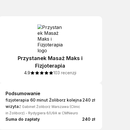
Przystanek Masaż Maks i
Fizjoterapia
4.9
103 recenzji
Podsumowanie
Podsumowanie
fizjoterapia 60 minut Żoliborz kolejna
240 zł
wizyta
Z Gabinet Żoliborz Warszawa (Clinic
in Żoliborz) - Rydygiera 6/U9A w CMNeuro
Suma do zapłaty
240 zł