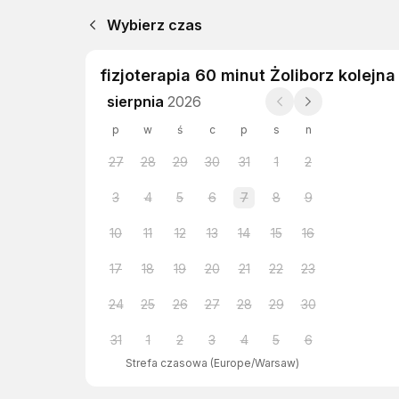
Wybierz czas
fizjoterapia 60 minut Żoliborz kolejna
sierpnia
2026
p
w
ś
c
p
s
n
27
28
29
30
31
1
2
3
4
5
6
7
8
9
10
11
12
13
14
15
16
17
18
19
20
21
22
23
24
25
26
27
28
29
30
31
1
2
3
4
5
6
Strefa czasowa
(
Europe/Warsaw
)