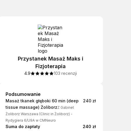
Przystanek Masaż Maks i
Fizjoterapia
4.9
103 recenzji
Podsumowanie
Podsumowanie
Masaż tkanek głęboki 60 min (deep
240 zł
tissue massage) Żoliborz
Z Gabinet
Żoliborz Warszawa (Clinic in Żoliborz) -
Rydygiera 6/U9A w CMNeuro
Suma do zapłaty
240 zł