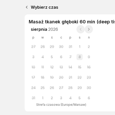
Wybierz czas
Masaż tkanek głęboki 60 min (deep t
sierpnia
2026
p
w
ś
c
p
s
n
27
28
29
30
31
1
2
3
4
5
6
7
8
9
10
11
12
13
14
15
16
17
18
19
20
21
22
23
24
25
26
27
28
29
30
31
1
2
3
4
5
6
Strefa czasowa
(
Europe/Warsaw
)