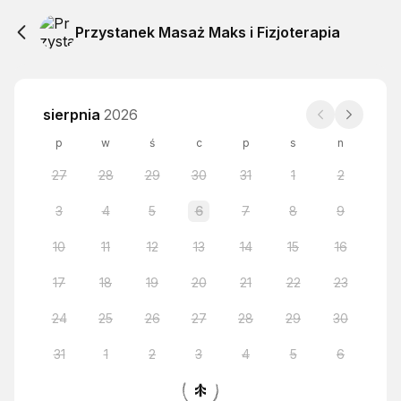
Przystanek Masaż Maks i Fizjoterapia
sierpnia
2026
p
w
ś
c
p
s
n
27
28
29
30
31
1
2
3
4
5
6
7
8
9
10
11
12
13
14
15
16
17
18
19
20
21
22
23
24
25
26
27
28
29
30
31
1
2
3
4
5
6