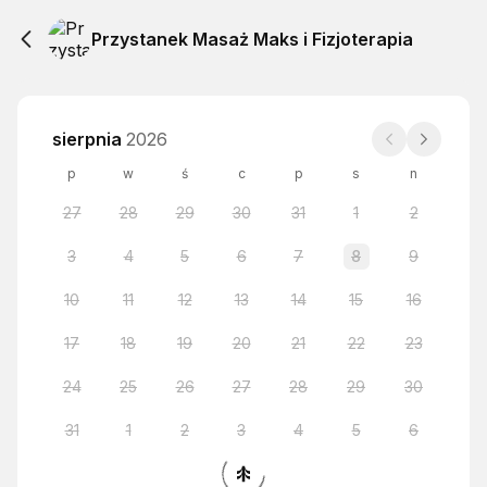
Przystanek Masaż Maks i Fizjoterapia
sierpnia
2026
p
w
ś
c
p
s
n
27
28
29
30
31
1
2
3
4
5
6
7
8
9
10
11
12
13
14
15
16
17
18
19
20
21
22
23
24
25
26
27
28
29
30
31
1
2
3
4
5
6