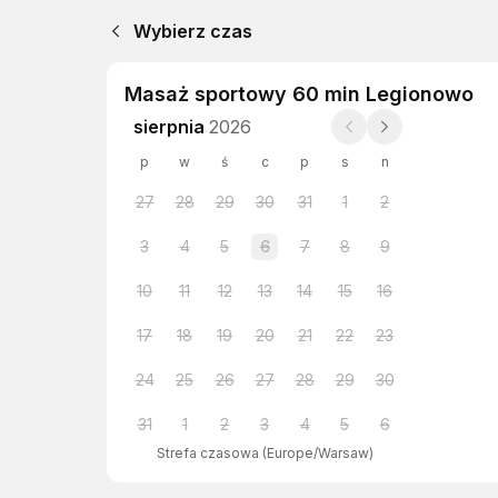
Wybierz czas
Masaż sportowy 60 min Legionowo
sierpnia
2026
p
w
ś
c
p
s
n
27
28
29
30
31
1
2
3
4
5
6
7
8
9
10
11
12
13
14
15
16
17
18
19
20
21
22
23
24
25
26
27
28
29
30
31
1
2
3
4
5
6
Strefa czasowa
(
Europe/Warsaw
)