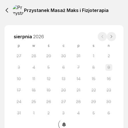
Przystanek Masaż Maks i Fizjoterapia
sierpnia
2026
p
w
ś
c
p
s
n
27
28
29
30
31
1
2
3
4
5
6
7
8
9
10
11
12
13
14
15
16
17
18
19
20
21
22
23
24
25
26
27
28
29
30
31
1
2
3
4
5
6