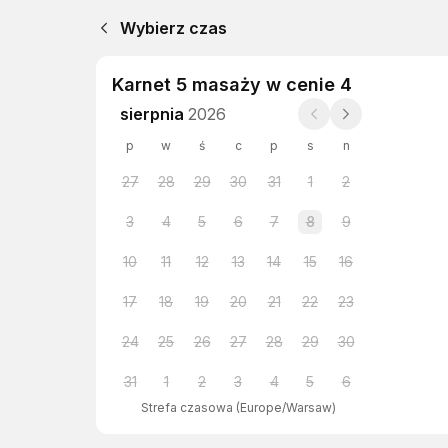
Wybierz czas
Karnet 5 masaży w cenie 4
sierpnia
2026
p
w
ś
c
p
s
n
27
28
29
30
31
1
2
3
4
5
6
7
8
9
10
11
12
13
14
15
16
17
18
19
20
21
22
23
24
25
26
27
28
29
30
31
1
2
3
4
5
6
Strefa czasowa
(
Europe/Warsaw
)