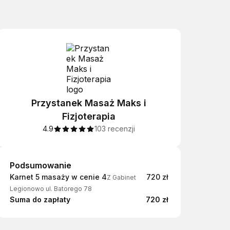
Przystanek Masaż Maks i
Fizjoterapia
4.9
103 recenzji
Podsumowanie
Podsumowanie
Karnet 5 masaży w cenie 4
720 zł
Z Gabinet
Legionowo ul. Batorego 78
Suma do zapłaty
720 zł