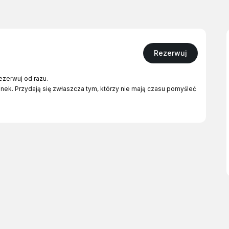
Rezerwuj
ezerwuj od razu.
ek. Przydają się zwłaszcza tym, którzy nie mają czasu pomyśleć
massage-voucher/
ji wpisać że ma być 90 minut :)
vation - payment its already done.