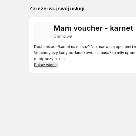
Zarezerwuj swój usługi
Mam voucher - karnet
Darmowe
Dostałeś bon/karnet na masaż? Nie martw się opłatami i r
Vouchery czy karty podarunkowe na masaż to miły upomin
o odpoczynku.
ZAKUP:
Pokaż więcej
https://masazmaks.waw.pl/voucher-na-masaz-
przy masażu 90 minut prosze w komentarzu przy rezerwac
If you have voucher for massage, you could choose reser