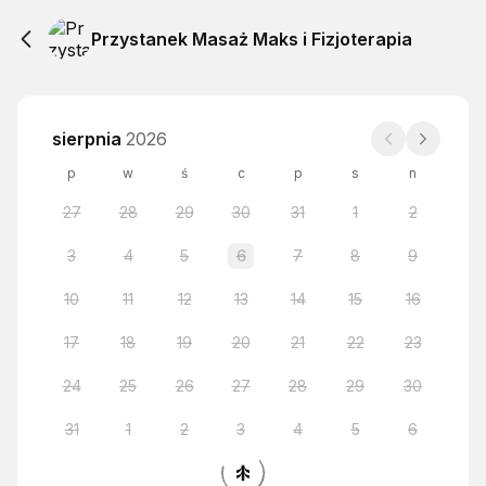
Przystanek Masaż Maks i Fizjoterapia
sierpnia
2026
p
w
ś
c
p
s
n
27
28
29
30
31
1
2
3
4
5
6
7
8
9
10
11
12
13
14
15
16
17
18
19
20
21
22
23
24
25
26
27
28
29
30
31
1
2
3
4
5
6