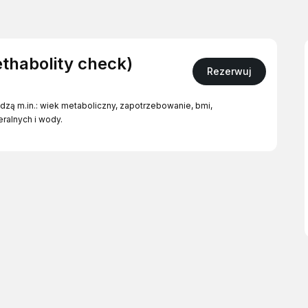
ethabolity check)
Rezerwuj
odzą
m.in
.: wiek metaboliczny, zapotrzebowanie, bmi,
eralnych i wody.