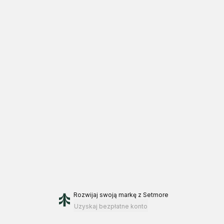
wpisać że ma być 90 minut :)
If you have voucher for massage, you could choose reservation
- payment its already done.
Rozwijaj swoją markę
z Setmore
Uzyskaj bezpłatne konto