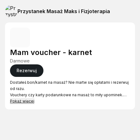
Przystanek Masaż Maks i Fizjoterapia
Mam voucher - karnet
Darmowe
Rezerwuj
Dostałeś bon/karnet na masaż? Nie martw się opłatami i rezerwuj
od razu.
Vouchery czy karty podarunkowe na masaż to miły upominek.
Przydają się zwłaszcza tym, którzy nie mają czasu pomyśleć o
Pokaż więcej
odpoczynku.
ZAKUP:
https://masazmaks.waw.pl/voucher-na-masaz-massage-
voucher/
przy masażu 90 minut prosze w komentarzu przy rezerwacji